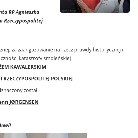
nta RP Agnieszka
a Rzeczypospolitej
cznej, za zaangażowanie na rzecz prawdy historycznej i
iczności katastrofy smoleńskiej
ŻEM KAWALERSKIM
GI
RZECZYPOSPOLITEJ POLSKIEJ
znaczony został
enn JØRGENSEN
lowi!