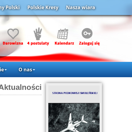
y Polski
Polskie Kresy
Nasza wiara
ie
O nas
Aktualności