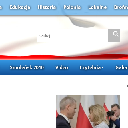
a
Edukacja
Historia
Polonia
Lokalne
Brońm
Smoleńsk 2010
Video
Czytelnia
Galer