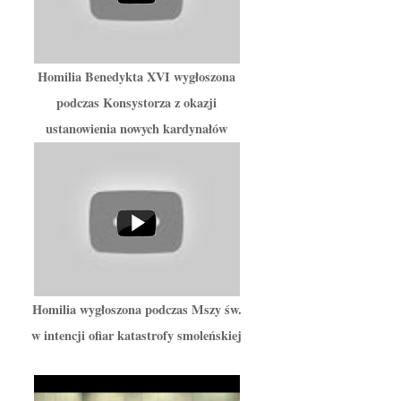
Homilia Benedykta XVI wygłoszona
podczas Konsystorza z okazji
ustanowienia nowych kardynałów
Homilia wygłoszona podczas Mszy św.
w intencji ofiar katastrofy smoleńskiej