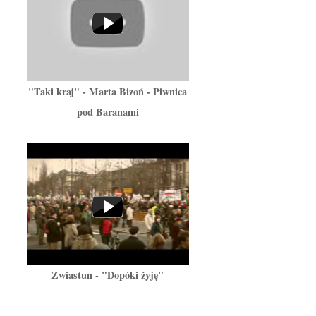
"Taki kraj" - Marta Bizoń - Piwnica
pod Baranami
Zwiastun - "Dopóki żyję"