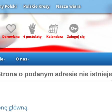
y Polski
Polskie Kresy
Nasza wiara
ie
O nas
trona o podanym adresie nie istnieje
onę główną
.