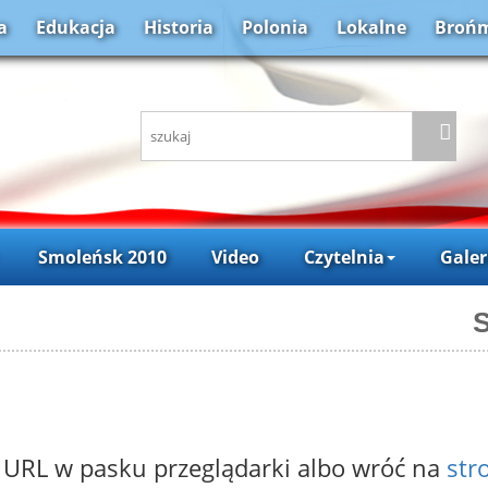
a
Edukacja
Historia
Polonia
Lokalne
Brońm
Smoleńsk 2010
Video
Czytelnia
Galer
S
 URL w pasku przeglądarki albo wróć na
str