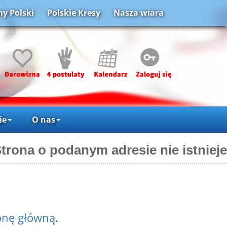
y Polski
Polskie Kresy
Nasza wiara
ie
O nas
trona o podanym adresie nie istnieje
onę główną
.