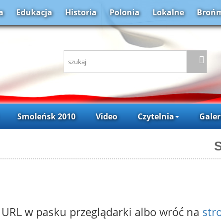
a
Edukacja
Historia
Polonia
Lokalne
Brońm
Smoleńsk 2010
Video
Czytelnia
Galer
S
 URL w pasku przeglądarki albo wróć na
str