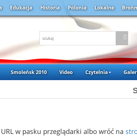
a
Edukacja
Historia
Polonia
Lokalne
Brońm
Smoleńsk 2010
Video
Czytelnia
Galer
S
 URL w pasku przeglądarki albo wróć na
str