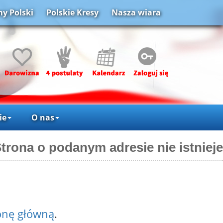
y Polski
Polskie Kresy
Nasza wiara
ie
O nas
trona o podanym adresie nie istnieje
onę główną
.