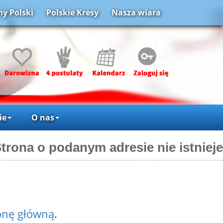
y Polski
Polskie Kresy
Nasza wiara
ie
O nas
trona o podanym adresie nie istnieje
onę główną
.