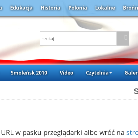
a
Edukacja
Historia
Polonia
Lokalne
Brońm
Smoleńsk 2010
Video
Czytelnia
Galer
S
 URL w pasku przeglądarki albo wróć na
str