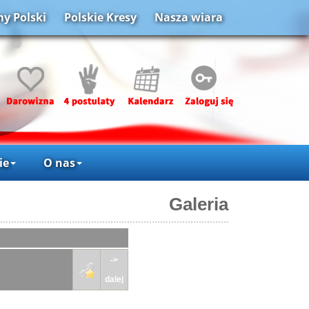
y Polski
Polskie Kresy
Nasza wiara
ie
O nas
Galeria
->
dalej