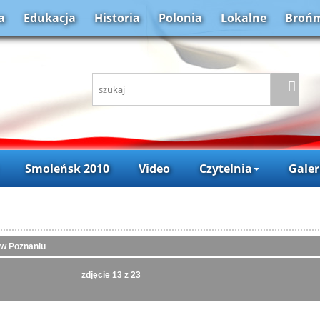
a
Edukacja
Historia
Polonia
Lokalne
Brońm
Smoleńsk 2010
Video
Czytelnia
Galer
 w Poznaniu
zdjęcie
13
z 23