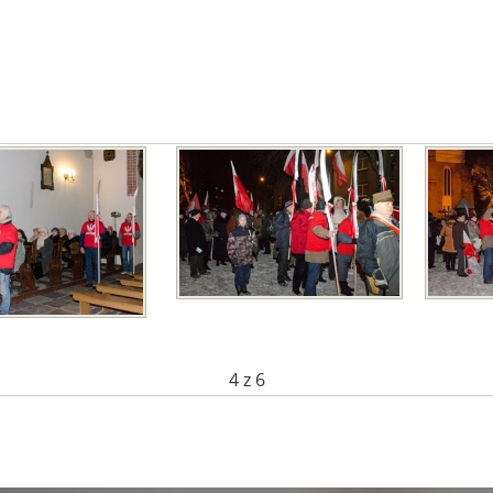
4
z 6