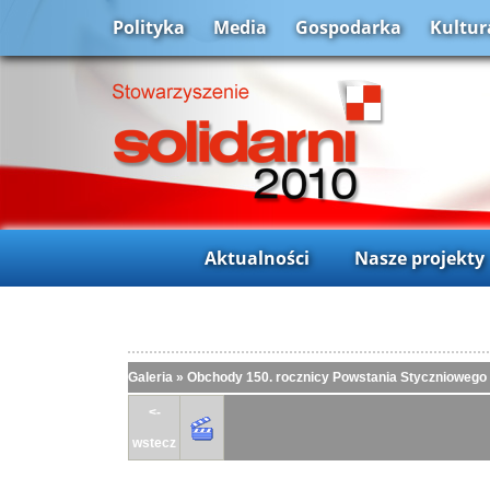
Polityka
Media
Gospodarka
Kultur
Aktualności
Nasze projekty
Galeria
»
Obchody 150. rocznicy Powstania Styczniowego
<-
wstecz