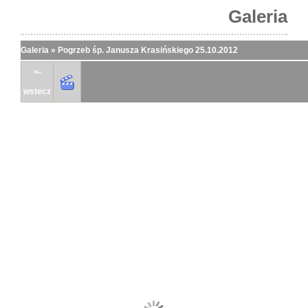
Galeria
Galeria
»
Pogrzeb śp. Janusza Krasińskiego 25.10.2012
<-
wstecz