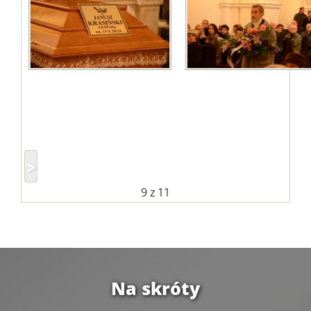
9
z 11
Na skróty