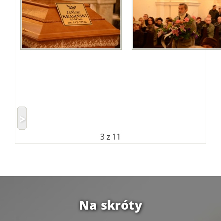
3
z 11
Na skróty