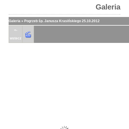
Galeria
Galeria
»
Pogrzeb śp. Janusza Krasińskiego 25.10.2012
<-
wstecz