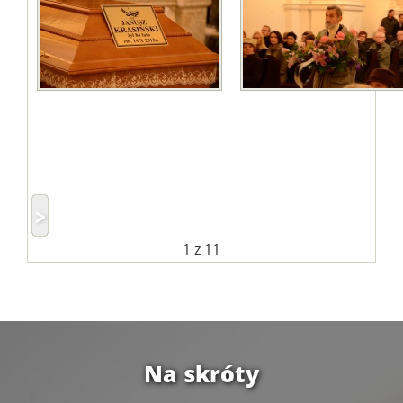
1
z 11
Na skróty