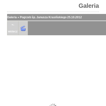
Galeria
Galeria
»
Pogrzeb śp. Janusza Krasińskiego 25.10.2012
<-
wstecz