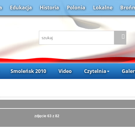
a
Edukacja
Historia
Polonia
Lokalne
Brońm
Smoleńsk 2010
Video
Czytelnia
Galer
zdjęcie
63
z 82