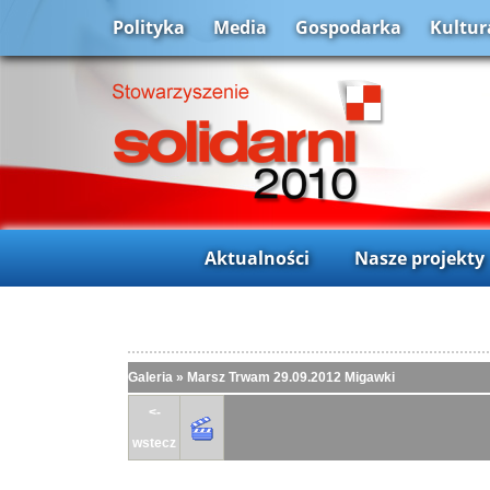
Polityka
Media
Gospodarka
Kultur
Aktualności
Nasze projekty
Galeria
»
Marsz Trwam 29.09.2012 Migawki
<-
wstecz