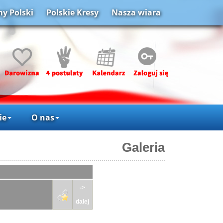
y Polski
Polskie Kresy
Nasza wiara
ie
O nas
Galeria
->
dalej