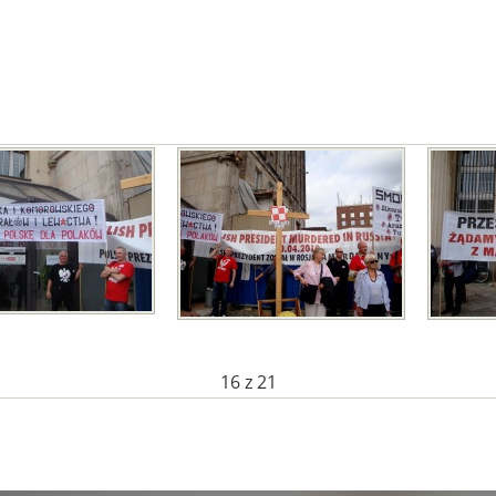
16
z 21