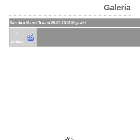
Galeria
Galeria
»
Marsz Trwam 29.09.2012 Migawki
<-
wstecz