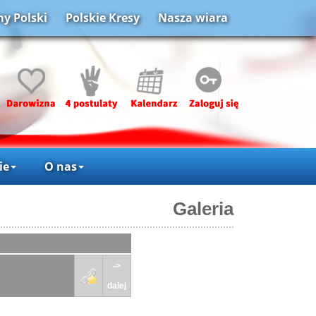
y Polski
Polskie Kresy
Nasza wiara
ie
O nas
Galeria
->
dalej