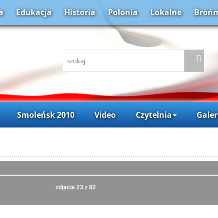
a
Edukacja
Historia
Polonia
Lokalne
Brońm
Smoleńsk 2010
Video
Czytelnia
Galer
zdjęcie
23
z 82