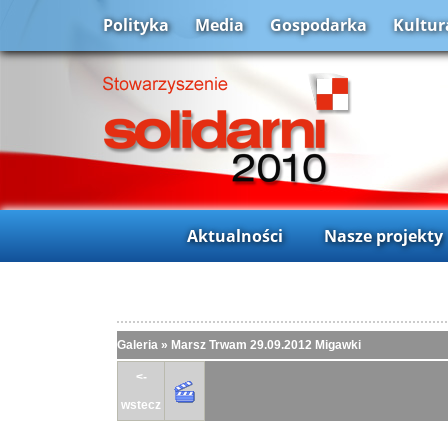
Polityka
Media
Gospodarka
Kultur
Aktualności
Nasze projekty
Galeria
»
Marsz Trwam 29.09.2012 Migawki
<-
wstecz