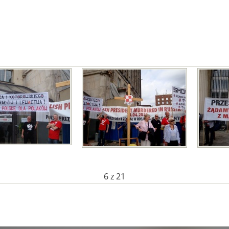
6
z 21