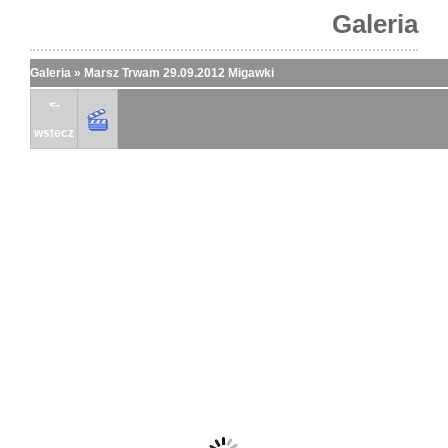
Galeria
Galeria
»
Marsz Trwam 29.09.2012 Migawki
<-
wstecz