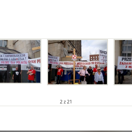
2
z 21