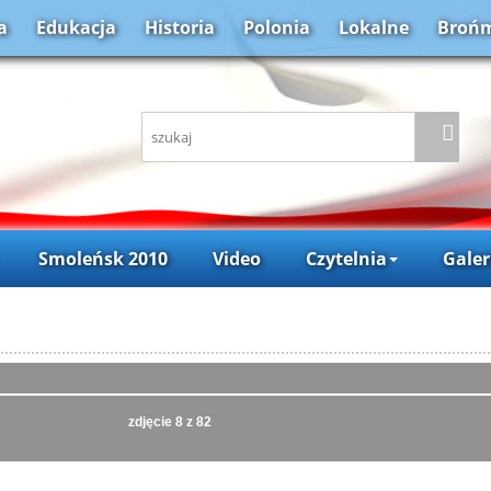
a
Edukacja
Historia
Polonia
Lokalne
Brońm
Smoleńsk 2010
Video
Czytelnia
Galer
zdjęcie
8
z 82