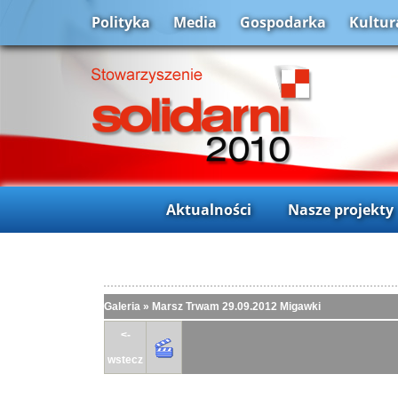
Polityka
Media
Gospodarka
Kultur
Aktualności
Nasze projekty
Galeria
»
Marsz Trwam 29.09.2012 Migawki
<-
wstecz