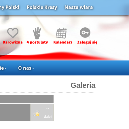
y Polski
Polskie Kresy
Nasza wiara
ie
O nas
Galeria
->
dalej