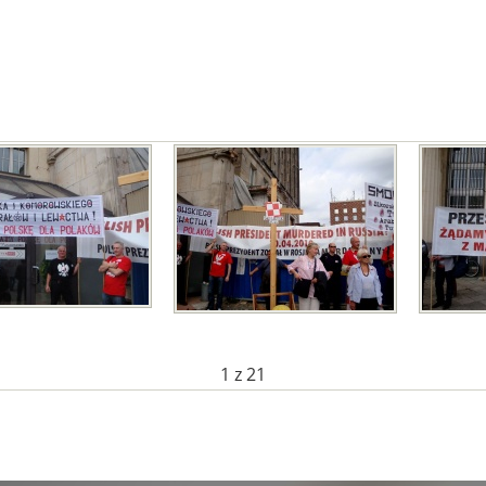
1
z 21