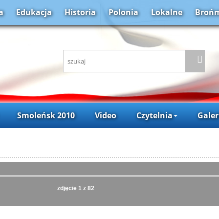
a
Edukacja
Historia
Polonia
Lokalne
Brońm
Smoleńsk 2010
Video
Czytelnia
Galer
zdjęcie
1
z 82