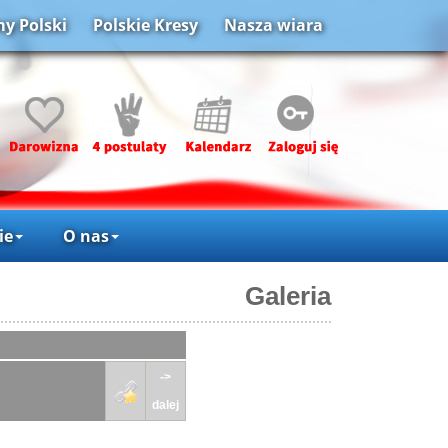
y Polski
Polskie Kresy
Nasza wiara
ie
O nas
Galeria
->
dalej