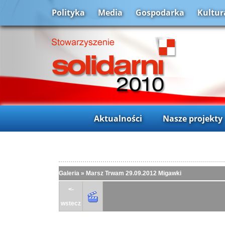
Polityka
Media
Gospodarka
Kultur
Aktualności
Nasze projekty
Galeria
»
Marsz Trwam 29.09.2012 Migawki
<-
wstecz