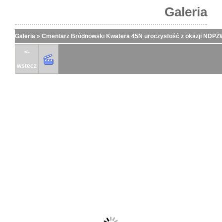
Galeria
Galeria
»
Cmentarz Bródnowski Kwatera 45N uroczystość z okazji NDPŻW 
<-
wstecz