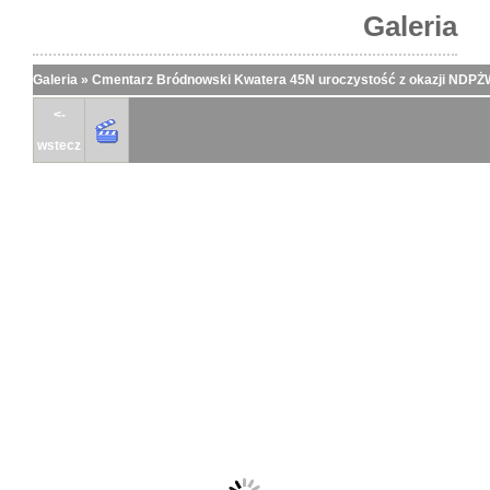
Galeria
Galeria
»
Cmentarz Bródnowski Kwatera 45N uroczystość z okazji NDPŻW 
<-
wstecz