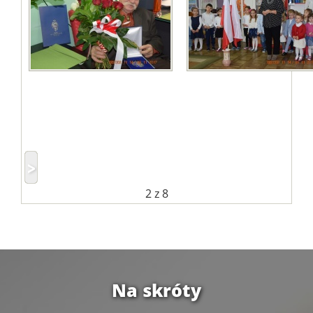
2
z 8
Na skróty