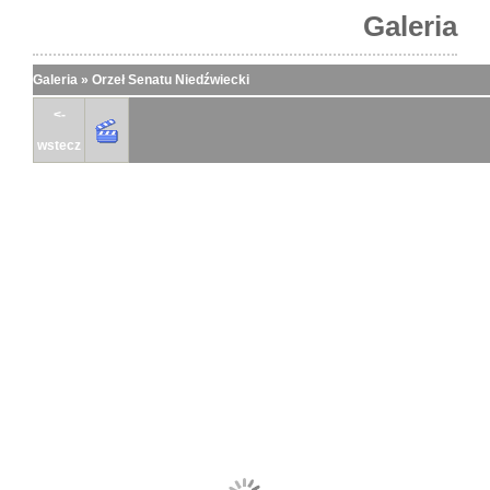
Galeria
Galeria
»
Orzeł Senatu Niedźwiecki
<-
wstecz