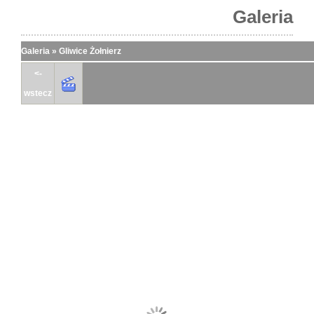
Galeria
Galeria
»
Gliwice Żołnierz
<-
wstecz