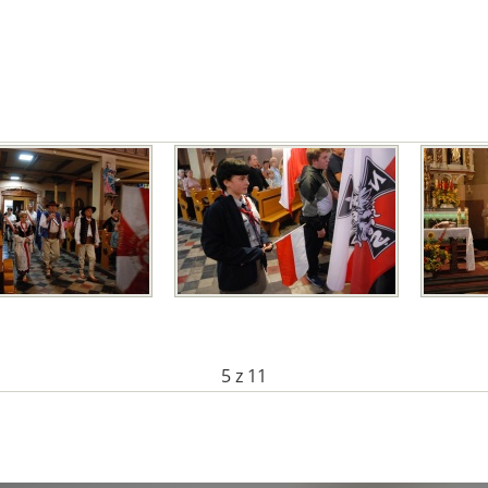
5
z 11