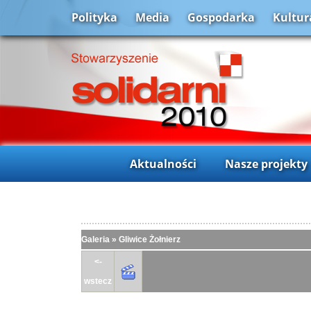
Polityka
Media
Gospodarka
Kultur
Aktualności
Nasze projekty
Galeria
»
Gliwice Żołnierz
<-
wstecz