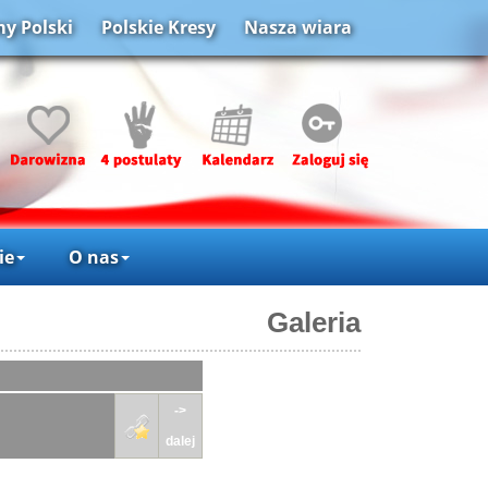
y Polski
Polskie Kresy
Nasza wiara
ie
O nas
Galeria
->
dalej