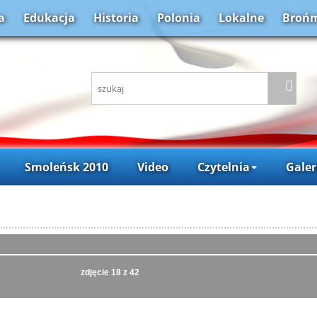
a
Edukacja
Historia
Polonia
Lokalne
Brońm
Smoleńsk 2010
Video
Czytelnia
Galer
zdjęcie
18
z 42