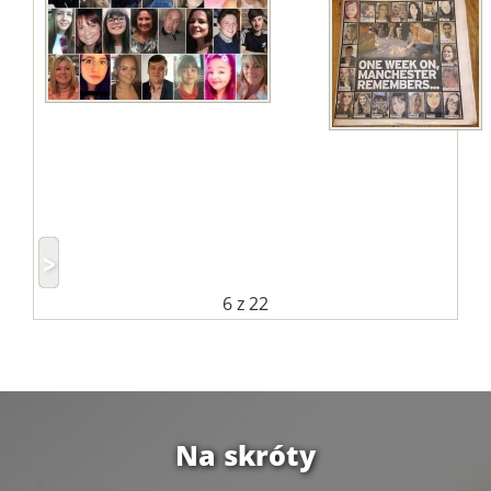
6
z 22
Na skróty