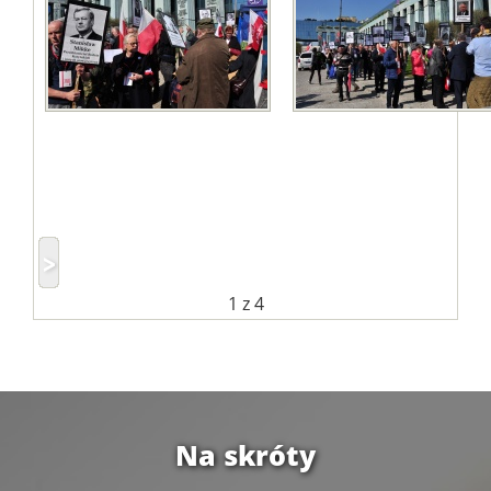
1
z 4
Na skróty