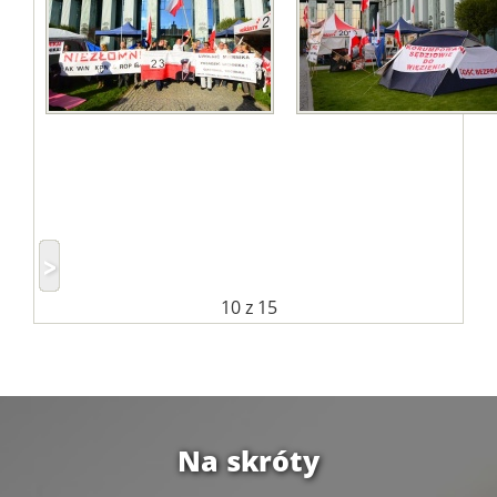
10
z 15
Na skróty