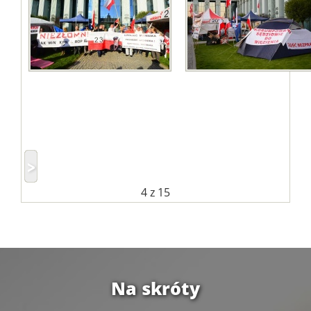
4
z 15
Na skróty