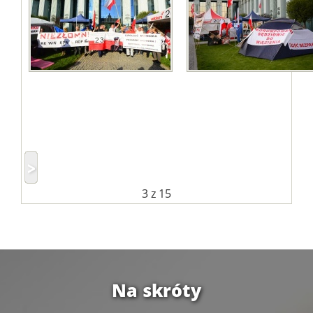
3
z 15
Na skróty