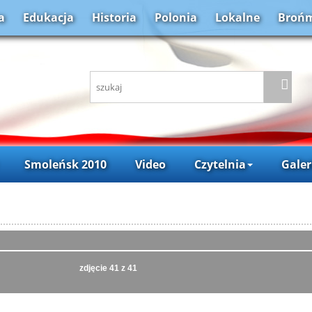
a
Edukacja
Historia
Polonia
Lokalne
Brońm
Smoleńsk 2010
Video
Czytelnia
Galer
zdjęcie
41
z 41