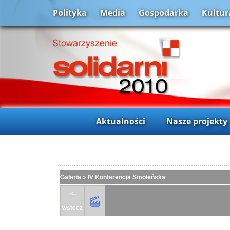
Polityka
Media
Gospodarka
Kultur
Aktualności
Nasze projekty
Galeria
»
IV Konferencja Smoleńska
<-
wstecz