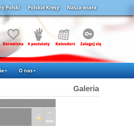
y Polski
Polskie Kresy
Nasza wiara
ie
O nas
Galeria
->
dalej