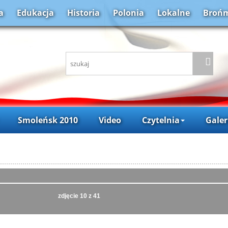
a
Edukacja
Historia
Polonia
Lokalne
Brońm
Smoleńsk 2010
Video
Czytelnia
Galer
zdjęcie
10
z 41