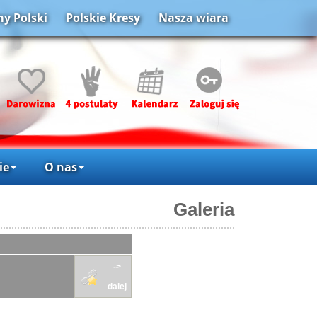
y Polski
Polskie Kresy
Nasza wiara
ie
O nas
Galeria
->
dalej