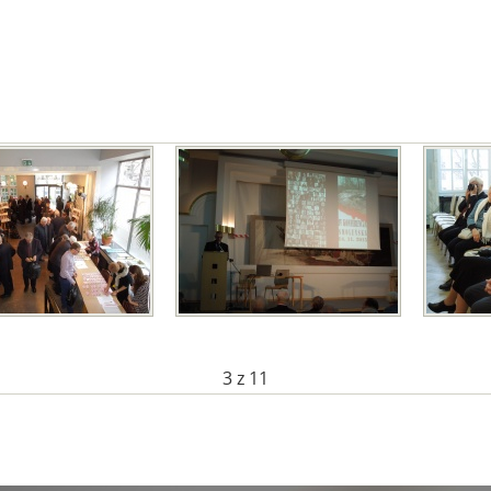
3
z 11