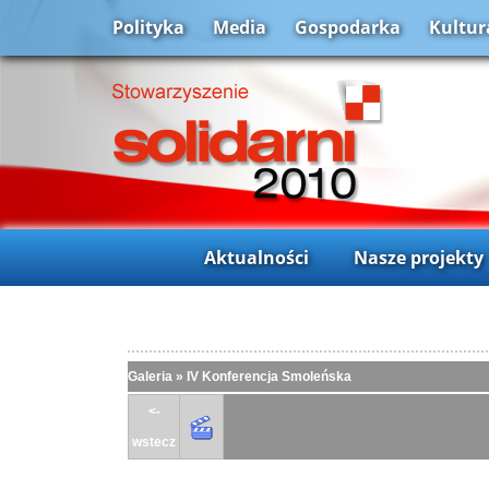
Polityka
Media
Gospodarka
Kultur
Aktualności
Nasze projekty
Galeria
»
IV Konferencja Smoleńska
<-
wstecz