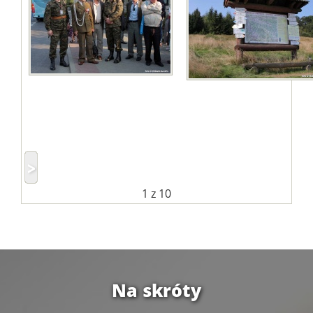
1
z 10
Na skróty