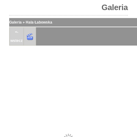
Galeria
Galeria
»
Hala Łabowska
<-
wstecz