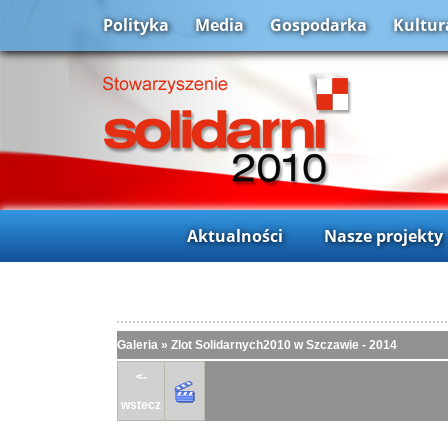
Polityka
Media
Gospodarka
Kultur
Aktualności
Nasze projekty
Galeria
»
Zlot Solidarnych2010 w Szczawie - 2014
<-
wstecz