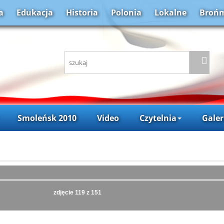
a
Edukacja
Historia
Polonia
Lokalne
Brońm
Smoleńsk 2010
Video
Czytelnia
Galer
zdjęcie
119
z 151