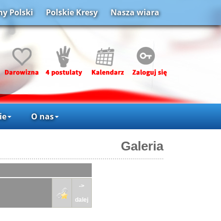
y Polski
Polskie Kresy
Nasza wiara
ie
O nas
Galeria
->
dalej