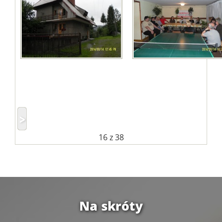
16
z 38
Na skróty