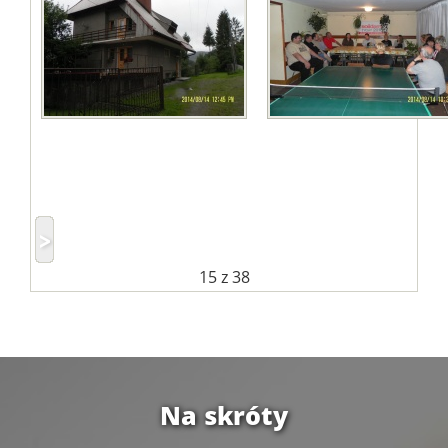
15
z 38
Na skróty