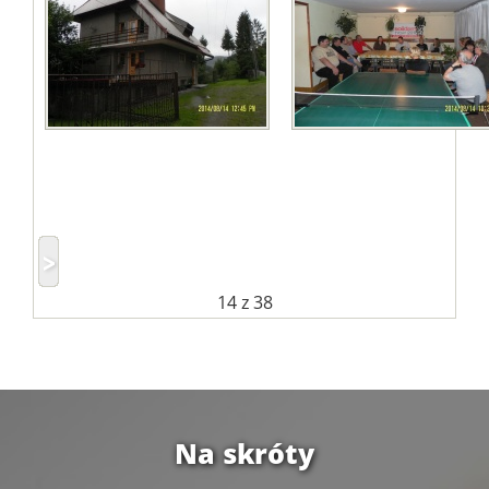
14
z 38
Na skróty