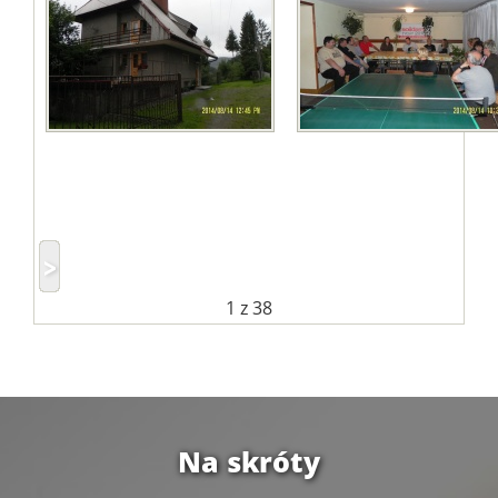
1
z 38
Na skróty