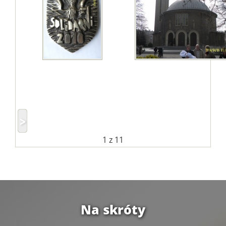
1
z 11
Na skróty