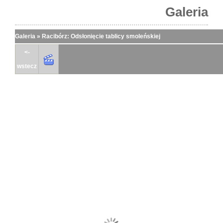
Galeria
Galeria
»
Racibórz: Odsłonięcie tablicy smoleńskiej
<-
wstecz