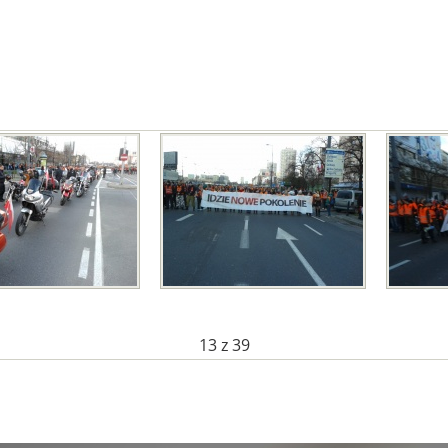
13
z 39