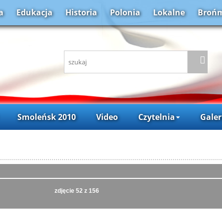
a
Edukacja
Historia
Polonia
Lokalne
Brońm
Smoleńsk 2010
Video
Czytelnia
Galer
zdjęcie
52
z 156