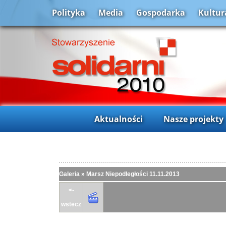
Polityka
Media
Gospodarka
Kultur
Aktualności
Nasze projekty
Galeria
»
Marsz Niepodległości 11.11.2013
<-
wstecz