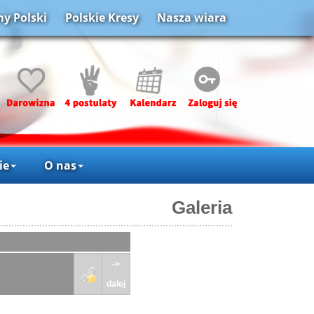
y Polski
Polskie Kresy
Nasza wiara
ie
O nas
Galeria
->
dalej