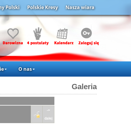
y Polski
Polskie Kresy
Nasza wiara
ie
O nas
Galeria
->
dalej