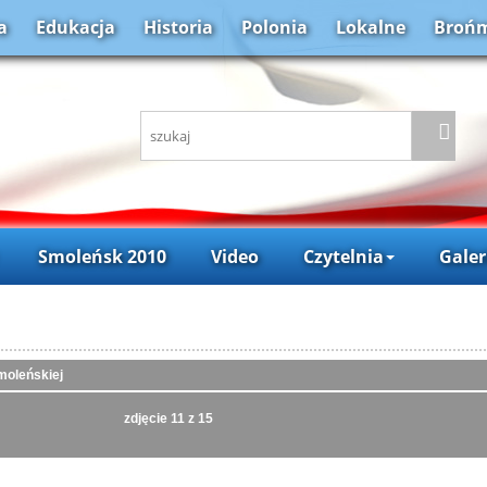
a
Edukacja
Historia
Polonia
Lokalne
Brońm
Smoleńsk 2010
Video
Czytelnia
Galer
moleńskiej
zdjęcie
11
z 15