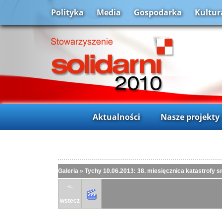
Polityka
Media
Gospodarka
Kultur
Aktualności
Nasze projekty
Galeria
»
Tychy 10.06.2013: 38. miesięcznica katastrofy s
<-
wstecz