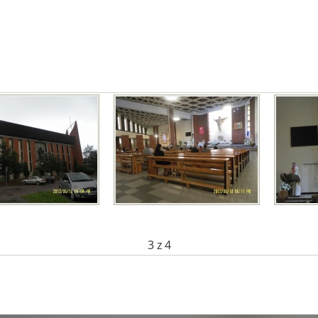
3
z 4