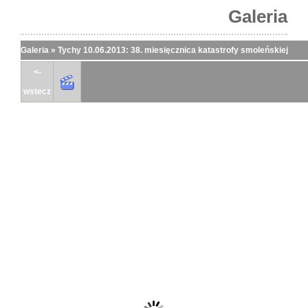
Galeria
Galeria
»
Tychy 10.06.2013: 38. miesięcznica katastrofy smoleńskiej
<-
wstecz