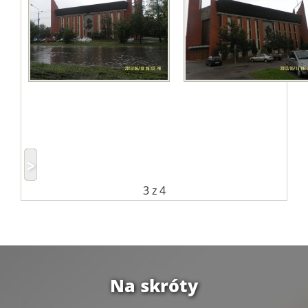
3
z 4
Na skróty