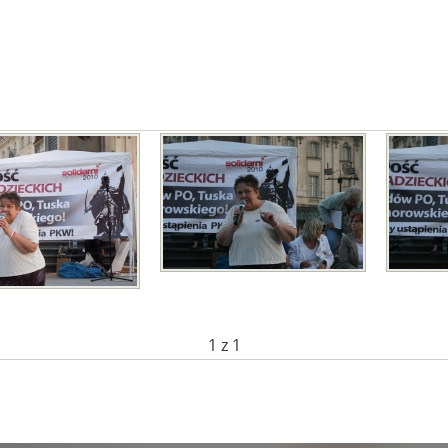
1
z 1