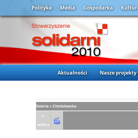
Polityka
Media
Gospodarka
Kultur
Aktualności
Nasze projekty
Galeria
»
Chmielowska
<-
wstecz