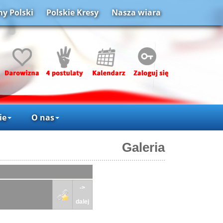
y Polski
Polskie Kresy
Nasza wiara
ie
O nas
Galeria
->
dalej