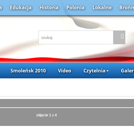
a
Edukacja
Historia
Polonia
Lokalne
Brońm
Smoleńsk 2010
Video
Czytelnia
Galer
zdjęcie
1
z 4