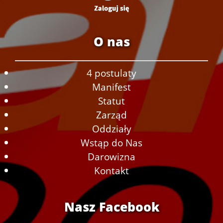
O nas
4 postulaty
Manifest
Statut
Zarząd
Oddziały
Wstąp do Nas
Darowizna
Kontakt
Nasz Facebook