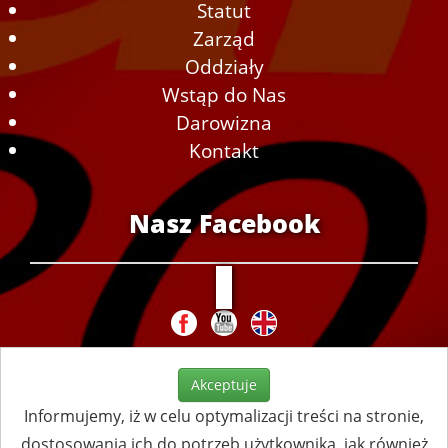
Statut
Zarząd
Oddziały
Wstąp do Nas
Darowizna
Kontakt
Nasz Facebook
Akceptuje
Informujemy, iż w celu optymalizacji treści na stronie,
dostosowania ich do potrzeb użytkownika, jak również