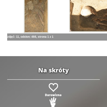
zdjęć: 11, odsłon: 466, strona 1 z 1
Na skróty