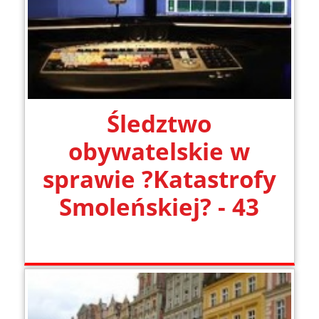
Śledztwo
obywatelskie w
sprawie ?Katastrofy
Smoleńskiej? - 43