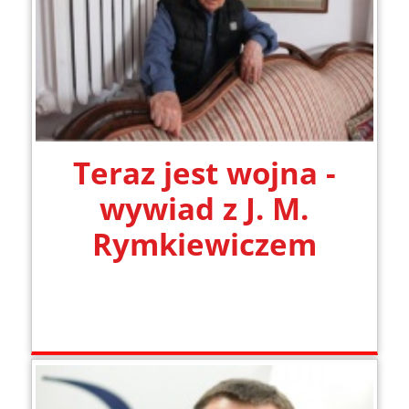
Teraz jest wojna -
wywiad z J. M.
Rymkiewiczem