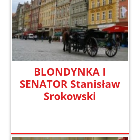
BLONDYNKA I
SENATOR Stanisław
Srokowski