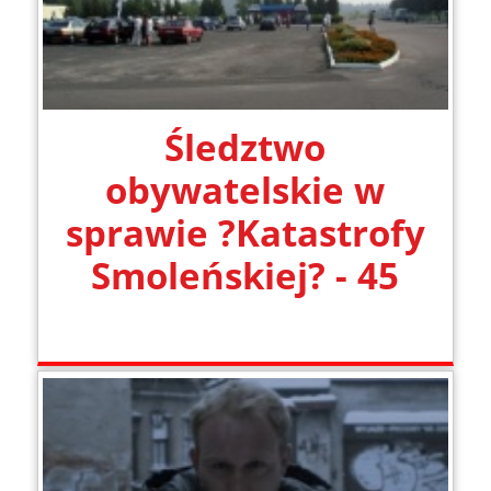
Śledztwo
obywatelskie w
sprawie ?Katastrofy
Smoleńskiej? - 45