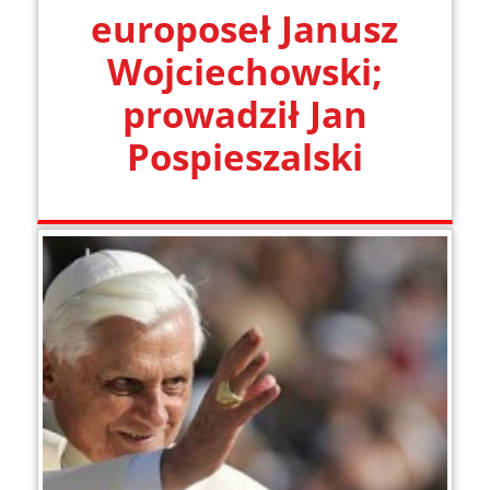
europoseł Janusz
Wojciechowski;
prowadził Jan
Pospieszalski