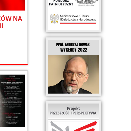
KÓW NA
I