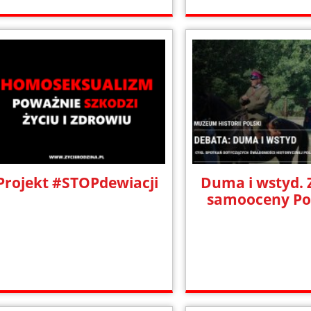
Projekt #STOPdewiacji
Duma i wstyd.
samooceny P