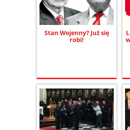
Stan Wojenny? Już się
L
robi!
w