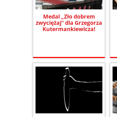
Medal „Zło dobrem
zwyciężaj” dla Grzegorza
Kutermankiewicza!