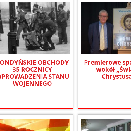
LONDYŃSKIE OBCHODY
Premierowe sp
35 ROCZNICY
wokół „Świ
PROWADZENIA STANU
Chrystus
WOJENNEGO