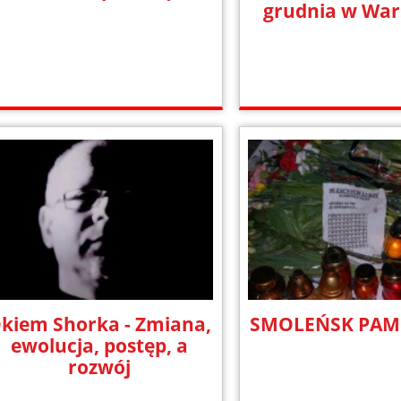
grudnia w War
kiem Shorka - Zmiana,
SMOLEŃSK PAM
ewolucja, postęp, a
rozwój