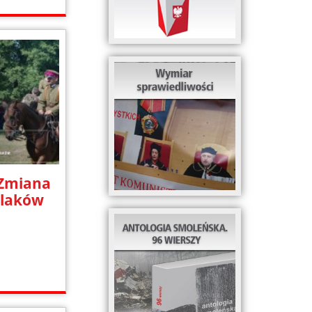
 Zmiana
olaków