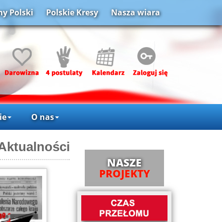
y Polski
Polskie Kresy
Nasza wiara
ie
O nas
Aktualności
NASZE
PROJEKTY