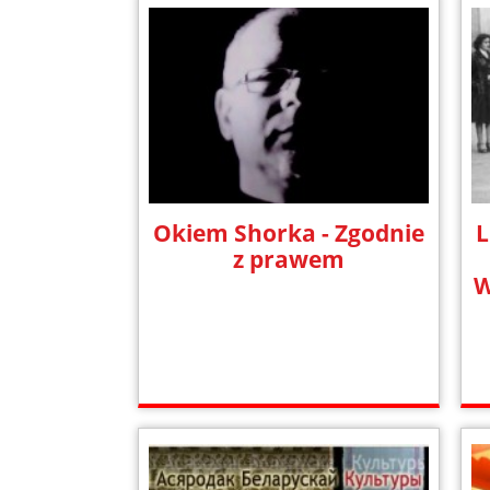
Okiem Shorka - Zgodnie
z prawem
W