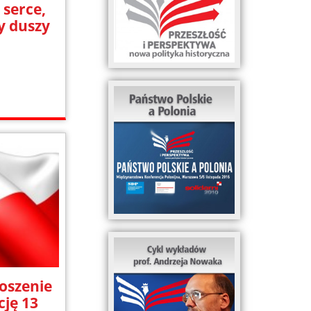
serce,
y duszy
oszenie
cję 13