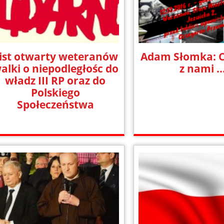
ist otwarty weteranów
Adam Słomka: C
alki o niepodległośc do
z nami ..
władz III RP oraz do
Polskiego
Społeczeństwa