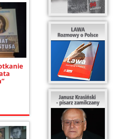
otkanie
ata
a”