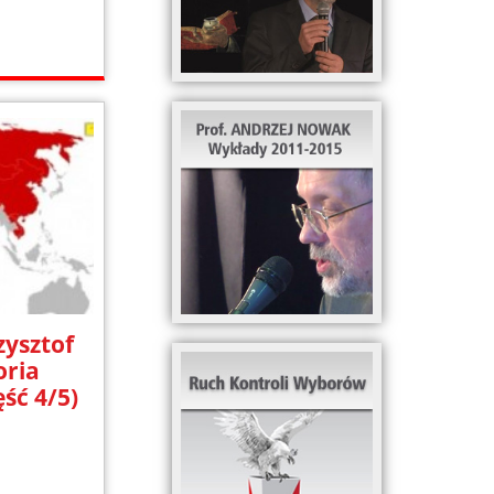
ysztof
oria
ść 4/5)