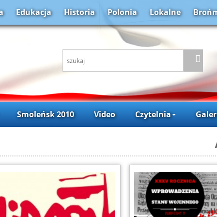
a
Edukacja
Historia
Polonia
Lokalne
Brońm
Smoleńsk 2010
Video
Czytelnia
Galer