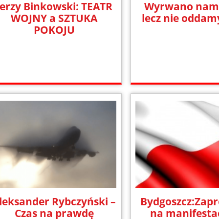
Jerzy Binkowski: TEATR
Wyrwano nam 
WOJNY a SZTUKA
lecz nie oddam
POKOJU
leksander Rybczyński –
Bydgoszcz:Zapr
Czas na prawdę
na manifesta