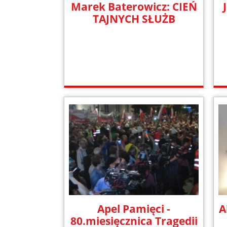
Marek Baterowicz: CIEŃ
TAJNYCH SŁUŻB
Apel Pamięci -
A
80.miesięcznica Tragedii