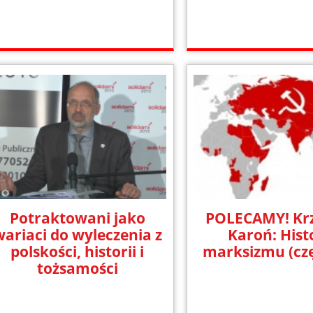
Potraktowani jako
POLECAMY! Krz
wariaci do wyleczenia z
Karoń: Hist
polskości, historii i
marksizmu (czę
tożsamości