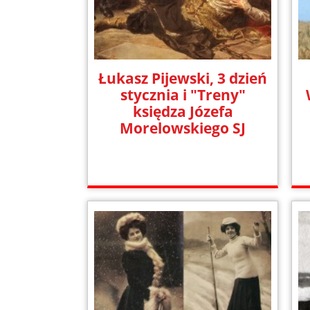
Łukasz Pijewski, 3 dzień
stycznia i "Treny"
księdza Józefa
Morelowskiego SJ