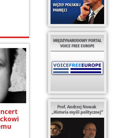
ncert
ackowi
iemu