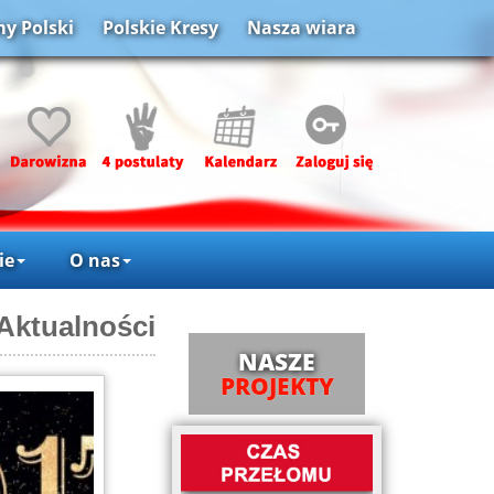
y Polski
Polskie Kresy
Nasza wiara
ie
O nas
Aktualności
NASZE
PROJEKTY