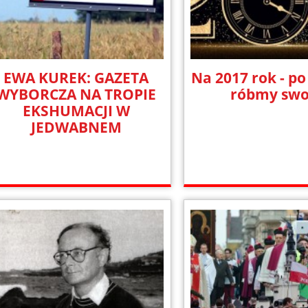
EWA KUREK: GAZETA
Na 2017 rok - po
WYBORCZA NA TROPIE
róbmy swo
EKSHUMACJI W
JEDWABNEM