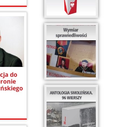
cja do
ronie
yńskiego