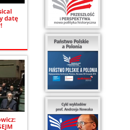
ical
y datę
!
wicz:
SEJM