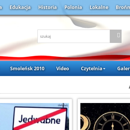
a
Edukacja
Historia
Polonia
Lokalne
Brońm
Smoleńsk 2010
Video
Czytelnia
Galer