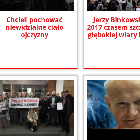
Chcieli pochować
Jerzy Binkowsk
niewidzialne ciało
2017 czasem szc
ojczyzny
głębokiej wiary 