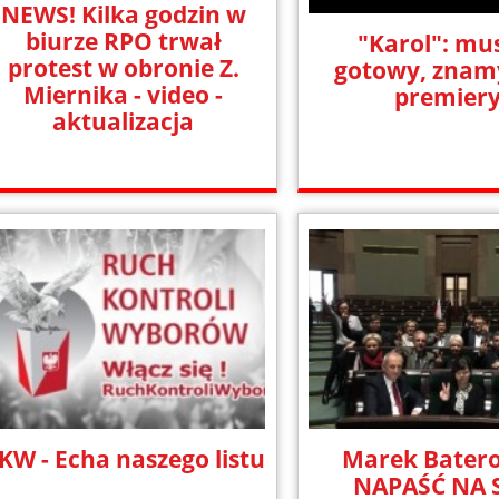
NEWS! Kilka godzin w
biurze RPO trwał
"Karol": mus
protest w obronie Z.
gotowy, znam
Miernika - video -
premiery
aktualizacja
KW - Echa naszego listu
Marek Batero
NAPAŚĆ NA 