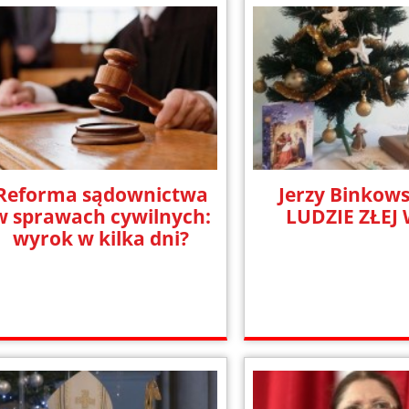
Reforma sądownictwa
Jerzy Binkows
w sprawach cywilnych:
LUDZIE ZŁEJ
wyrok w kilka dni?