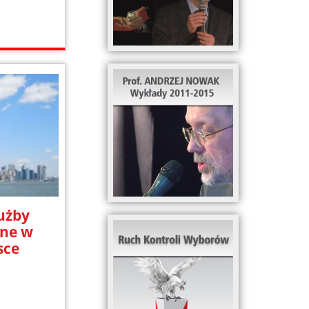
użby
ne w
sce