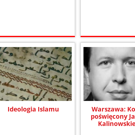
Ideologia Islamu
Warszawa: Ko
poświęcony J
Kalinowsk