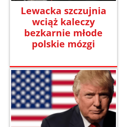
Lewacka szczujnia
wciąż kaleczy
bezkarnie młode
polskie mózgi