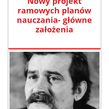
Nowy projekt
ramowych planów
nauczania- główne
założenia