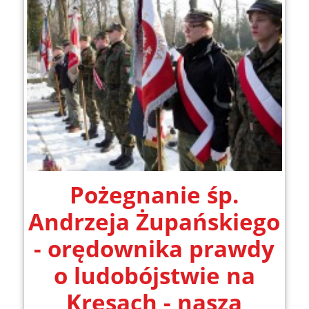
Pożegnanie śp.
Andrzeja Żupańskiego
- orędownika prawdy
o ludobójstwie na
Kresach - nasza