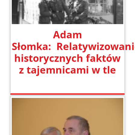
Adam
Słomka: Relatywizowani
historycznych faktów
z tajemnicami w tle