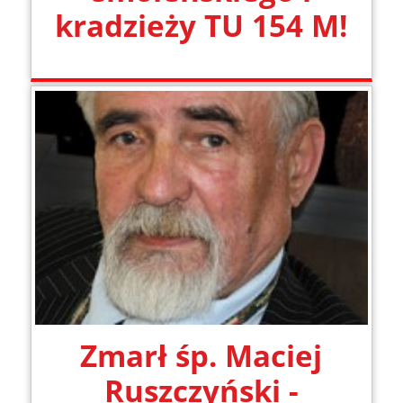
kradzieży TU 154 M!
Zmarł śp. Maciej
Ruszczyński -