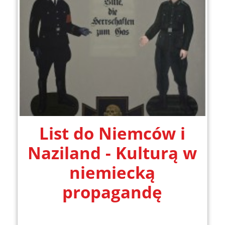
List do Niemców i
Naziland - Kulturą w
niemiecką
propagandę