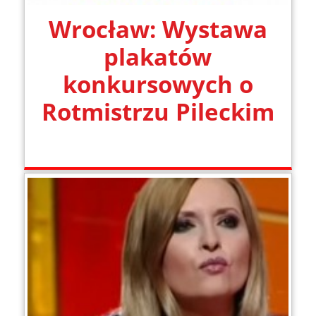
Wrocław: Wystawa
plakatów
konkursowych o
Rotmistrzu Pileckim