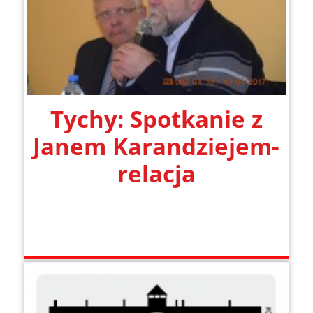
Tychy: Spotkanie z
Janem Karandziejem-
relacja