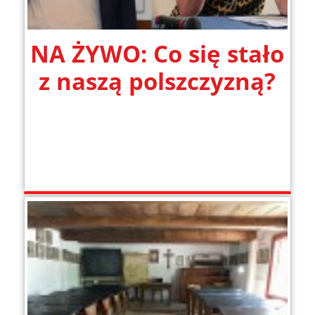
NA ŻYWO: Co się stało
z naszą polszczyzną?