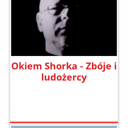
Okiem Shorka - Zbóje i
ludożercy