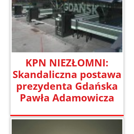
KPN NIEZŁOMNI:
Skandaliczna postawa
prezydenta Gdańska
Pawła Adamowicza