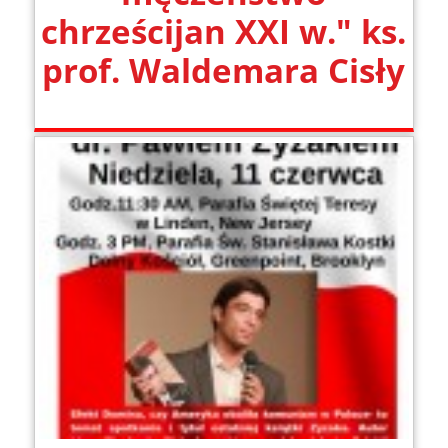
chrześcijan XXI w." ks.
prof. Waldemara Cisły