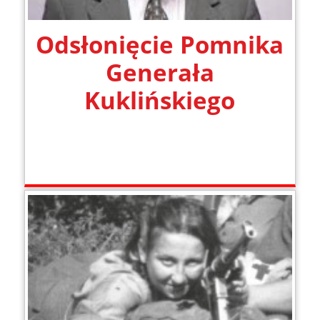
Odsłonięcie Pomnika
Generała
Kuklińskiego