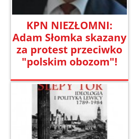
KPN NIEZŁOMNI:
Adam Słomka skazany
za protest przeciwko
"polskim obozom"!