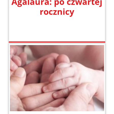
Agalaura: po czwartej
rocznicy