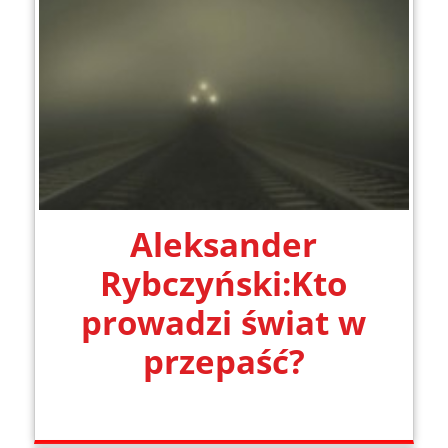
Aleksander
Rybczyński:Kto
prowadzi świat w
przepaść?