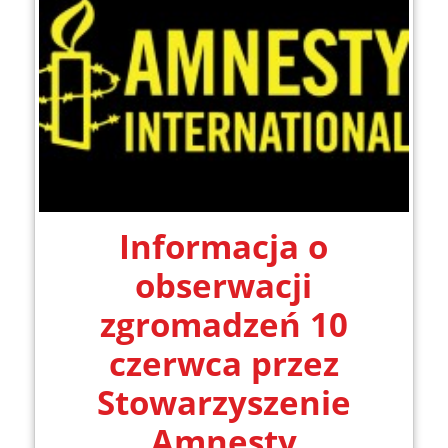
Informacja o
obserwacji
zgromadzeń 10
czerwca przez
Stowarzyszenie
Amnesty