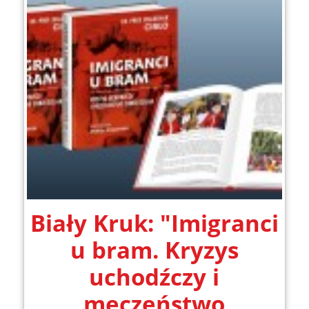
Biały Kruk: "Imigranci
u bram. Kryzys
uchodźczy i
męczeństwo