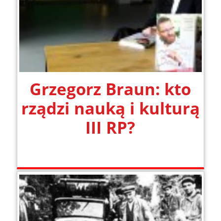
Grzegorz Braun: kto
rządzi nauką i kulturą
III RP?