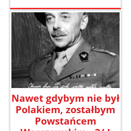
Nawet gdybym nie był
Polakiem, zostałbym
Powstańcem