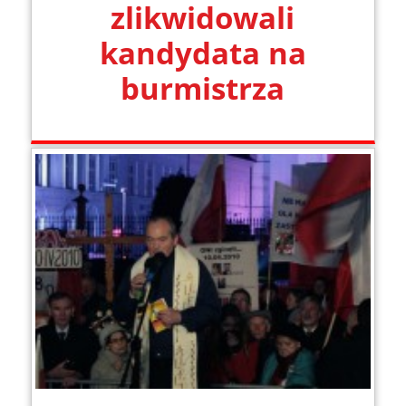
zlikwidowali
kandydata na
burmistrza