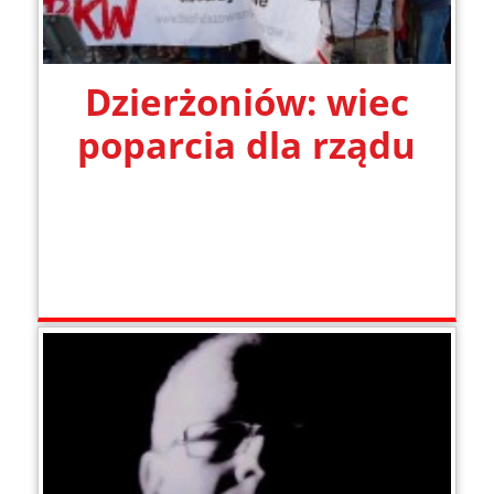
Dzierżoniów: wiec
poparcia dla rządu