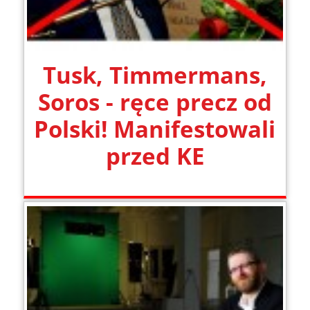
Tusk, Timmermans,
Soros - ręce precz od
Polski! Manifestowali
przed KE