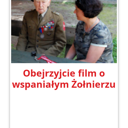
Obejrzyjcie film o
wspaniałym Żołnierzu