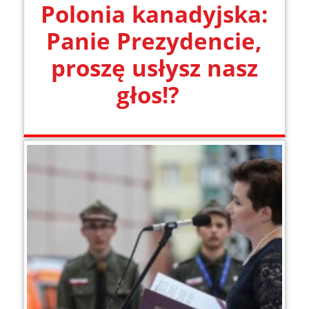
Polonia kanadyjska:
Panie Prezydencie,
proszę usłysz nasz
głos!?