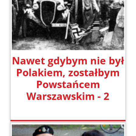
Nawet gdybym nie był
Polakiem, zostałbym
Powstańcem
Warszawskim - 2