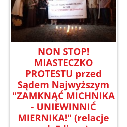
NON STOP!
MIASTECZKO
PROTESTU przed
Sądem Najwyższym
"ZAMKNĄĆ MICHNIKA
- UNIEWINNIĆ
MIERNIKA!" (relacje