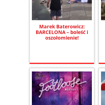
Marek Baterowicz:
BARCELONA – boleść i
oszołomienie!