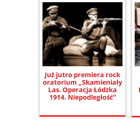
Już jutro premiera rock
oratorium „Skamieniały
Las. Operacja Łódzka
1914. Niepodległość”