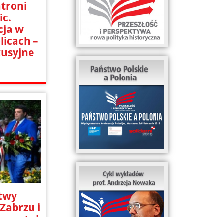
troni
ic.
cja w
licach –
kusyjne
itwy
Zabrzu i