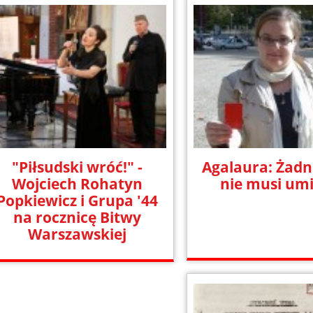
"Piłsudski wróć!" -
Agalaura: Żadn
Wojciech Rohatyn
nie musi um
Popkiewicz i Grupa '44
na rocznicę Bitwy
Warszawskiej