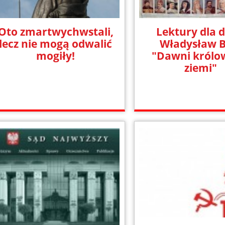
Oto zmartwychwstali,
Lektury dla d
lecz nie mogą odwalić
Władysław B
mogiły!
"Dawni królow
ziemi"