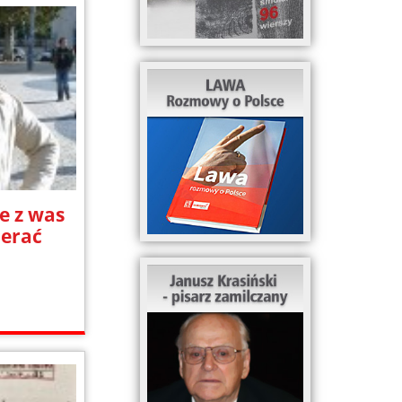
e z was
ierać