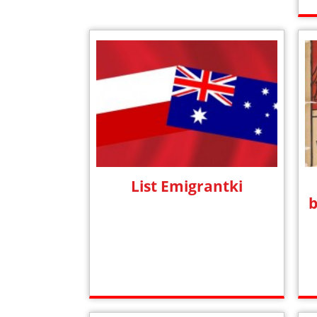
List Emigrantki
b