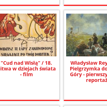
"Cud nad Wisłą" / 18.
Władysław Re
itwa w dziejach świata
Pielgrzymka do
- film
Góry - pierwszy
reporta