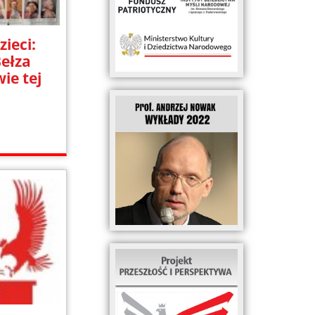
zieci:
ełza
ie tej