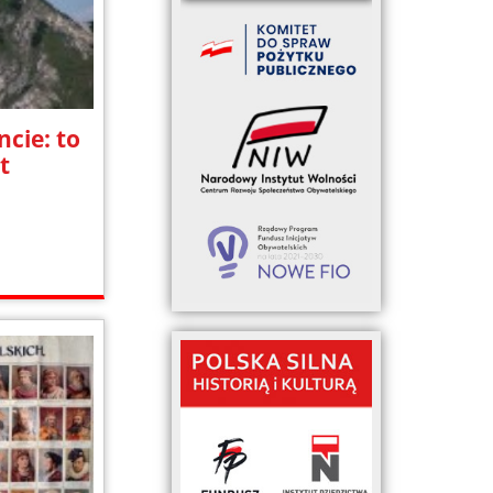
cie: to
t