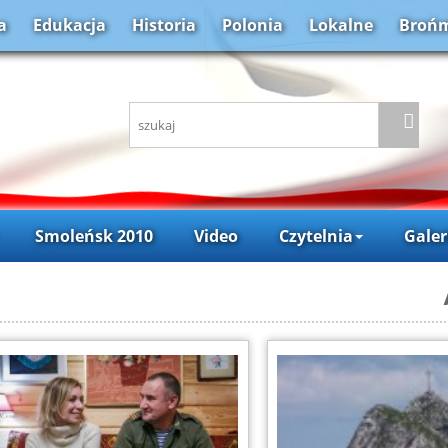
a
Edukacja
Historia
Polonia
Lokalne
Brońm
Smoleńsk 2010
Video
Czytelnia
Galer