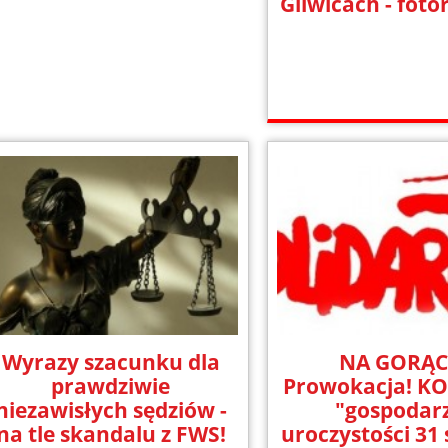
Gliwicach - foto
Wyrazy szacunku dla
NA GORĄC
prawdziwie
Prowokacja! KO
niezawisłych sędziów -
"gospodar
na tle skandalu z FWS!
uroczystości 31 