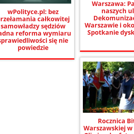
Warszawa: Pa
naszych ul
wPolityce.pl: bez
Dekomuniza
rzełamania całkowitej
Warszawie i oko
samowładzy sędziów
Spotkanie dys
adna reforma wymiaru
sprawiedliwości się nie
powiedzie
Rocznica B
Warszawskiej w 