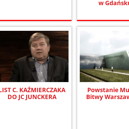
w Gdańsk
LIST C. KAŹMIERCZAKA
Powstanie M
DO JC JUNCKERA
Bitwy Warszaw