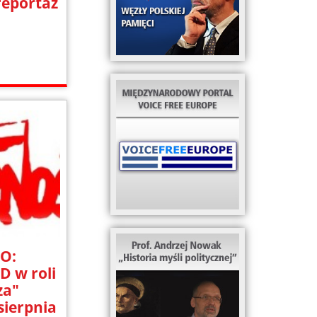
reportaż
O:
D w roli
za"
sierpnia