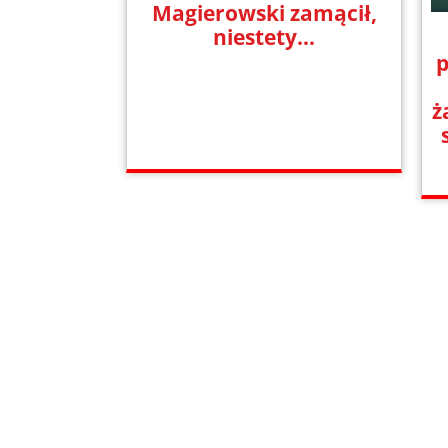
Magierowski zamącił,
niestety...
p
ż