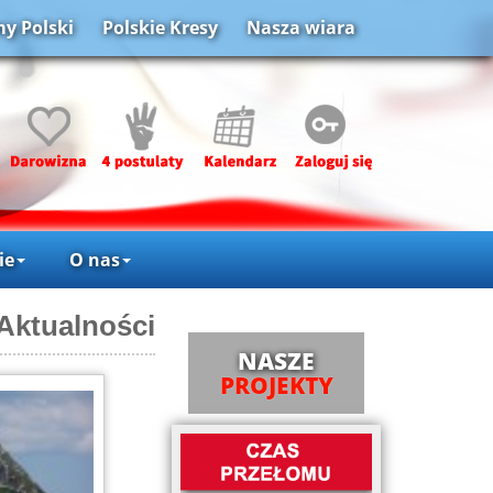
y Polski
Polskie Kresy
Nasza wiara
ie
O nas
Aktualności
NASZE
PROJEKTY