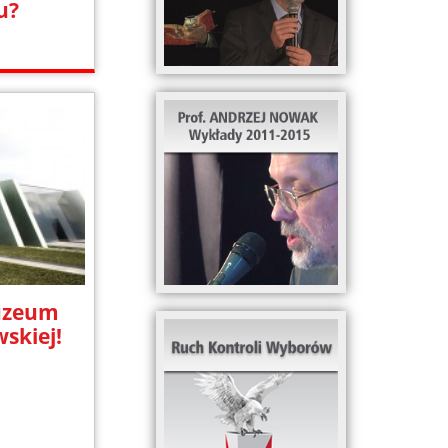
u?
uzeum
skiej!