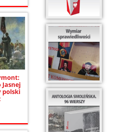
ymont:
 Jasnej
 polski
ż