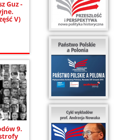
sz Guz -
yjne.
zęść V)
dów 9.
strofy