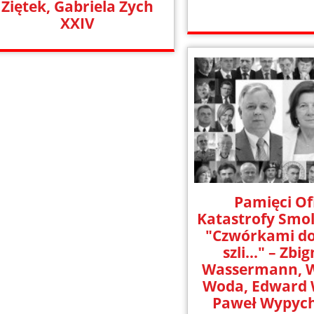
Ziętek, Gabriela Zych
XXIV
Pamięci Of
Katastrofy Smol
"Czwórkami do
szli..." – Zbi
Wassermann, 
Woda, Edward 
Paweł Wypych