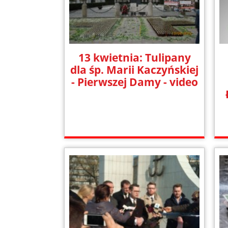
13 kwietnia: Tulipany
dla śp. Marii Kaczyńskiej
- Pierwszej Damy - video