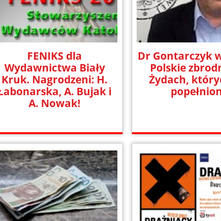
FENIKS dla
Dr Gontarczyk w 
Wydawnictwa Biały
Polskie zbrod
Kruk. Nagrodzeni: H.
Żydach, który
Łabonarska, A. Bujak i
popełnio
A. Nowak!