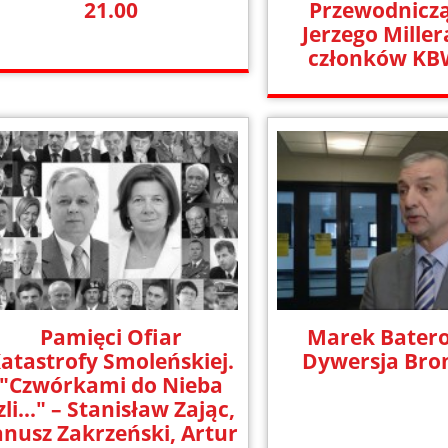
21.00
Przewodnicz
Jerzego Miller
członków KB
Pamięci Ofiar
Marek Batero
atastrofy Smoleńskiej.
Dywersja Bro
"Czwórkami do Nieba
zli..." – Stanisław Zając,
anusz Zakrzeński, Artur