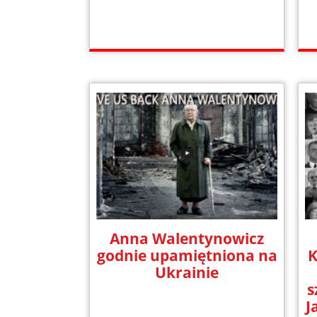
Anna Walentynowicz
godnie upamiętniona na
K
Ukrainie
s
J