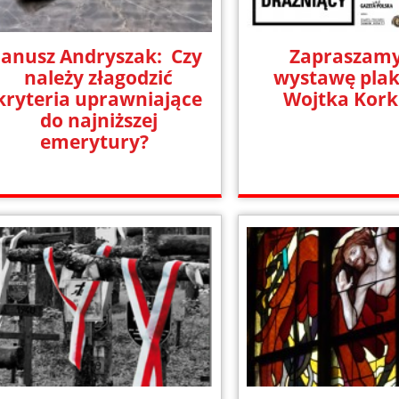
Janusz Andryszak: Czy
Zapraszamy
należy złagodzić
wystawę pla
kryteria uprawniające
Wojtka Kork
do najniższej
emerytury?