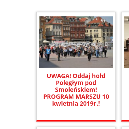
UWAGA! Oddaj hołd
Poległym pod
Smoleńskiem!
PROGRAM MARSZU 10
kwietnia 2019r.!