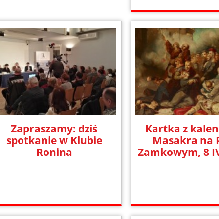
Zapraszamy: dziś
Kartka z kalen
spotkanie w Klubie
Masakra na 
Ronina
Zamkowym, 8 IV