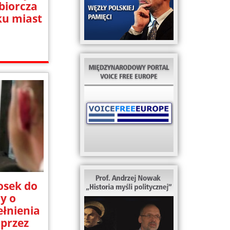
biorcza
ku miast
osek do
y o
ełnienia
 przez