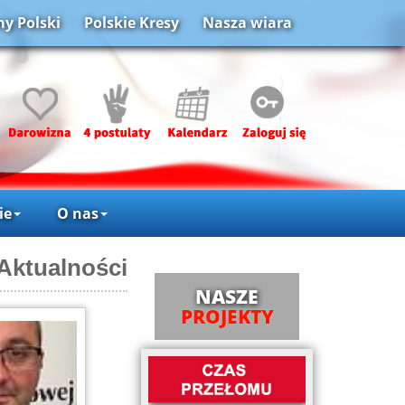
y Polski
Polskie Kresy
Nasza wiara
ie
O nas
Aktualności
NASZE
PROJEKTY