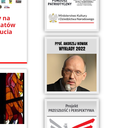
 na
katów
ucia