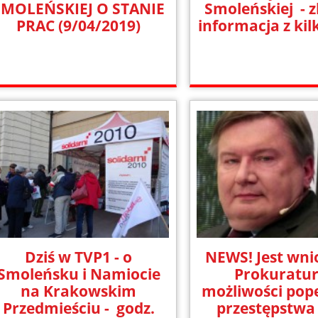
SMOLEŃSKIEJ O STANIE
Smoleńskiej - z
PRAC (9/04/2019)
informacja z kil
Dziś w TVP1 - o
NEWS! Jest wni
Smoleńsku i Namiocie
Prokuratur
na Krakowskim
możliwości pop
Przedmieściu - godz.
przestępstwa