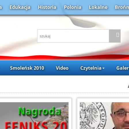
a
Edukacja
Historia
Polonia
Lokalne
Brońm
Smoleńsk 2010
Video
Czytelnia
Galer