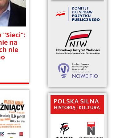
"Sieci":
nie na
ch nie
no