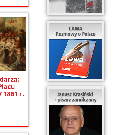
darza:
Placu
 1861 r.