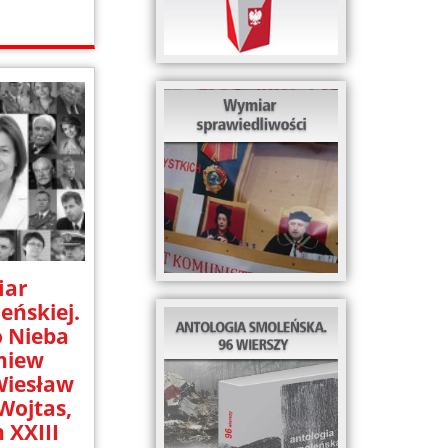
iar
eńskiej.
 Nieba
gniew
Wiesław
Wojtas,
 XXIII