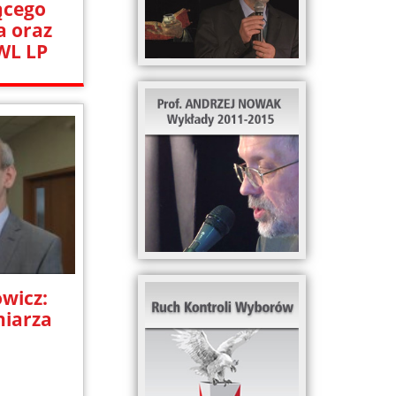
ącego
a oraz
WL LP
wicz:
niarza